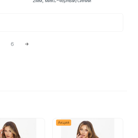
2мм, микс-черный/синий
6
Подробнее
Акция