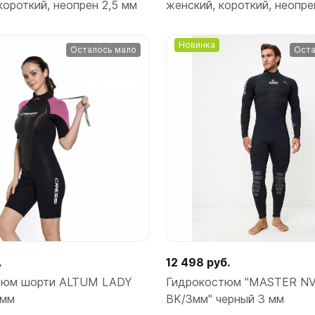
ой пяткой
короткий, неопрен 2,5 мм
женский, короткий, неопре
Аккумуляторные
На батарейках
Новинка
Налобные
Осталось мало
Оста
иями
ом для носа
Фотоаппараты, видеок
тленными линзами
Фотоаппараты
нструменты
Подробнее
Подробнее
Шлема
з ремешков
емешком для крепления на
руку
.
12 498 руб.
тюм шорти ALTUM LADY
Гидрокостюм "MASTER N
3мм
BK/3мм" черный 3 мм