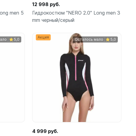
12 998 руб.
ong men 5
Гидрокостюм "NERO 2.0" Long men 3
mm черный/серый
ые
Акция
мало
5,0
Осталось мало
5,0
Подробнее
теров
4 999 руб.