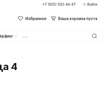
+7 (925) 502-44-47
Войти
Поиск
Избранное
Ваша корзина пуста
Избранное
Ваша корзина пуста
ёрфинг
ейна
овок
ца 4
зацепы