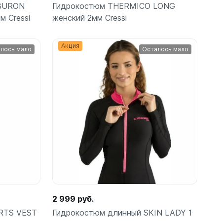
шки
IBURON
Гидрокостюм THERMICO LONG
м Cressi
женский 2мм Cressi
Акция
лось мало
Осталось мало
амеры
Подробнее
2 999 руб.
RTS VEST
Гидрокостюм длинный SKIN LADY 1