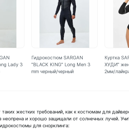
RGAN
Гидрокостюм SARGAN
Куртка S
ng Lady 3
"BLACK KING" Long Men 3
ХУДИ" жен
й
mm черный/черный
2мм/лайкр
ее
Подробнее
П
 таких жестких требований, как к костюмам для дайвер
 неопрена и хорошо защищали от солнечных лучей. Учи
гидрокостюмы для снорклинга: