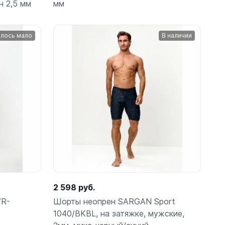
н 2,5 мм
мм
лось мало
В наличии
амеры
Подробнее
2 598 руб.
VR-
Шорты неопрен SARGAN Sport
1040/BKBL, на затяжке, мужские,