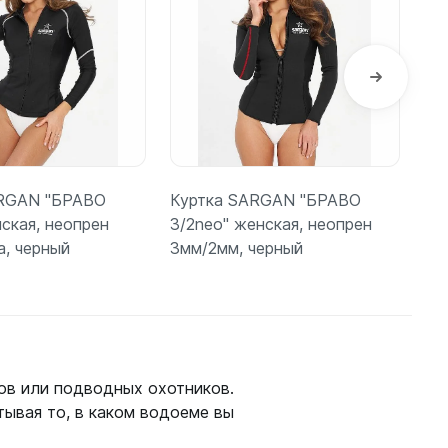
ARGAN "БРАВО
Куртка SARGAN "БРАВО
Ги
ская, неопрен
3/2neo" женская, неопрен
"B
а, черный
3мм/2мм, черный
3 
одробнее
Подробнее
ов или подводных охотников.
тывая то, в каком водоеме вы