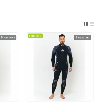
Новинка
В наличии
В наличии
ометры)
омпьютера