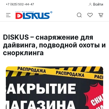
Войти
+7 (925) 502-44-47
Подводная
DISKUS – снаряжение для
охота
дайвинга, подводной охоты и
Дайвинг
снорклинга
Снорклинг /
Пляж
Фридайвинг
Детям
Бассейн