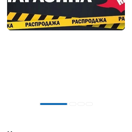
SUP-
сёрфинг
Подарочные
Карты
Бренды
Акции