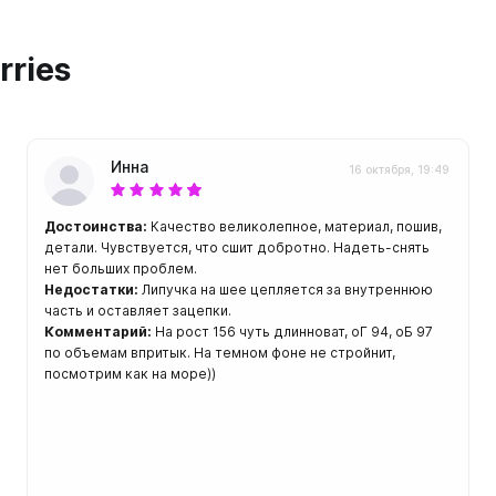
ой пяткой
Аккумуляторные
На батарейках
rries
Налобные
иями
ом для носа
Фотоаппараты, видеок
тленными линзами
Фотоаппараты
Инна
16 октября, 19:49
нструменты
Шлема
Достоинства:
Качество великолепное, материал, пошив,
з ремешков
детали. Чувствуется, что сшит добротно. Надеть-снять
емешком для крепления на
нет больших проблем.
руку
Недостатки:
Липучка на шее цепляется за внутреннюю
часть и оставляет зацепки.
Комментарий:
На рост 156 чуть длинноват, оГ 94, оБ 97
по объемам впритык. На темном фоне не стройнит,
посмотрим как на море))