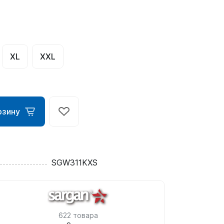
XL
XXL
рзину
ометры)
SGW311KXS
омпьютера
622 товара