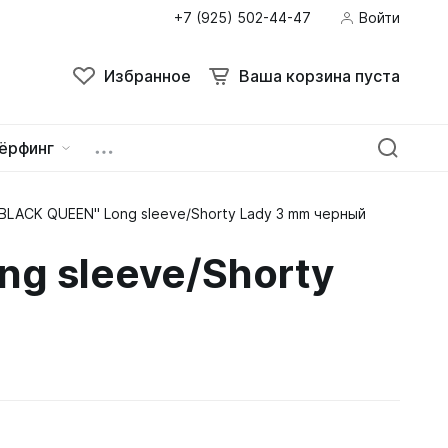
+7 (925) 502-44-47
Войти
Избранное
Ваша корзина пуста
ёрфинг
LACK QUEEN" Long sleeve/Shorty Lady 3 mm черный
ейна
овок
g sleeve/Shorty
зацепы