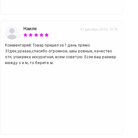
Наиля
31 декабря 2023, 13:10
Комментарий: Товар пришел за 1 день прямо
31дек,ураааа,спасибо огромное, швы ровные, качество
отл, упакрвка аккуратная, всем советую. Если ваш размер
между s и м, то берите м.