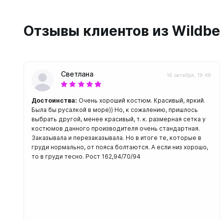
С открыт
Маски
Отзывы клиентов из Wildbe
С диоптр
С клапан
С просве
Светлана
16 октября, 19:49
Ножи, и
Достоинства:
Очень хороший костюм. Красивый, яркий.
Ножи бе
Была бы русалкой в море)) Но, к сожалению, пришлось
Ножи с р
выбрать другой, менее красивый, т. к. размерная сетка у
ногу или 
костюмов данного производителя очень стандартная.
Заказывала и перезаказывала. Но в итоге те, которые в
груди нормально, от пояса болтаются. А если низ хорошо,
то в груди тесно. Рост 162,94/70/94