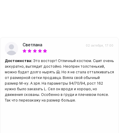
амеры
Светлана
02 октября, 17:00
Достоинства:
Это восторг! Отличный костюм. Сшит очень
аккуратно, выглядит достойно. Неопрен толстенький,
можно будет долго нырять 🤗. Но я не стала отталкиваться
от размерной сетки продавца. Взяла свой обычный
размер М-ку. А зря. На параметры 94/70/94, рост 162
нужно было заказать L. Сел он вроде и хорошо, но
движения скованы. Особенно в груди и плечевом поясе.
Так что перезакажу на размер больше.