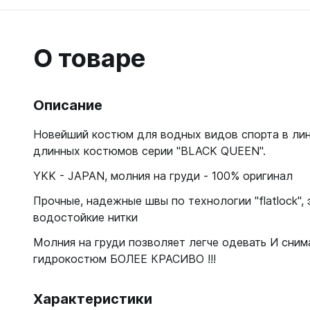
Гидрок
Матрасы
7 мм
Лини, к
Женские
Мячи
9-11 мм
Катушки
Короткие 
Нарукавн
О товаре
Женские
Лини
Моно 1-3
Насосы
Поддевк
Моно 5 м
Маски
Обувь д
Описание
Мужские
Головны
Неопрено
Поддевк
Нижнее 
Новейший костюм для водных видов спорта в лин
Носки пл
Груза, п
Сухие
Купальни
длинных костюмов серии "BLACK QUEEN".
Шлепанц
Груза
Плавки м
Груза, п
YKK - JAPAN, молния на груди - 100% оригинал
Детали д
Шорты м
С собой
Груза по
Прочные, надежные швы по технологии "flatlock",
Жилеты р
Очки сол
Грузовые
Носки
водостойкие нитки
Куканы
Грузы н
Носки то
Ножные г
Молния на груди позволяет легче одевать И снима
Запчасти
Носки то
гидрокостюм БОЛЕЕ КРАСИВО !!!
Пояса
Составно
Носки то
Разгрузк
Носки то
Характеристики
Жилеты