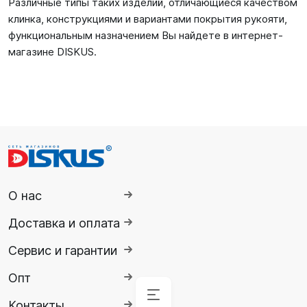
Различные типы таких изделий, отличающиеся качеством
клинка, конструкциями и вариантами покрытия рукояти,
функциональным назначением Вы найдете в интернет-
магазине DISKUS.
О нас
Доставка и оплата
Сервис и гарантии
Опт
Контакты
Аксессуары
Аксессуары
Буй
Аксессуары
Гидрокостюмы
Гидрокостюмы
Гермопродукция
Ножи,
Ласты
Спасательные
Очки
Обувь
Снаряжение
Комбинезоны