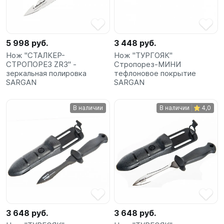
SUP-
сёрфинг
5 998 руб.
3 448 руб.
Подарочные
Нож "СТАЛКЕР-
Нож "ТУРГОЯК"
Карты
СТРОПОРЕЗ ZR3" -
Стропорез-МИНИ
зеркальная полировка
тефлоновое покрытие
SARGAN
SARGAN
Бренды
В наличии
В наличии
4,0
Акции
3 648 руб.
3 648 руб.