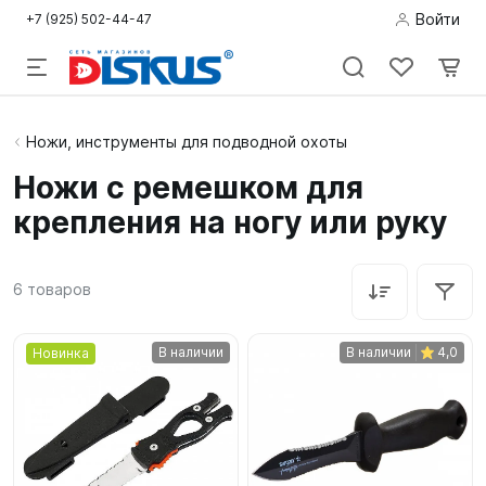
Войти
+7 (925) 502-44-47
Подводная
Ножи, инструменты для подводной охоты
охота
Ножи с ремешком для
крепления на ногу или руку
Дайвинг
Снорклинг /
6
товаров
Пляж
Фридайвинг
В наличии
В наличии
4,0
Новинка
Детям
Бассейн