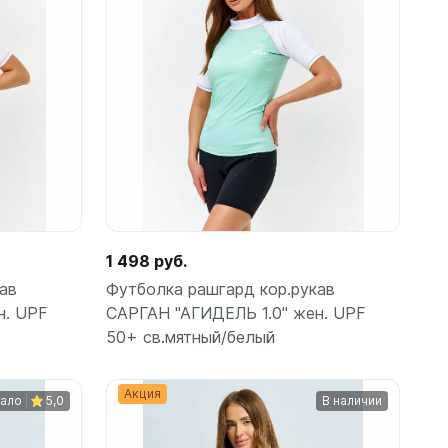
шки
Подробнее
амеры
1 498 руб.
ав
Футболка рашгард кор.рукав
н. UPF
САРГАН "АГИДЕЛЬ 1.0" жен. UPF
50+ св.мятный/белый
Акция
мало
5,0
В наличии