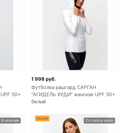
Подробнее
ые
1 998 руб.
теров
Н
Футболка рашгард САРГАН
 UPF 50+
"АГИДЕЛЬ ХУДИ" женская UPF 50+
белый
Акция
В наличии
Осталось мало