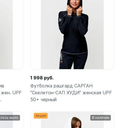
ометры)
1 998 руб.
ив
Футболка рашгард САРГАН
жен. UPF
"Скелетон-САП ХУДИ" женская UPF
.
50+ черный
омпьютера
Акция
лось мало
В наличии