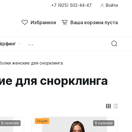
+7 (925) 502-44-47
Войти
Поиск
Избранное
Ваша корзина пуста
Избранное
Ваша корзина пуста
ёрфинг
болки женские для снорклинга
ейна
овок
е для снорклинга
Акция
В наличии
В наличии
зацепы