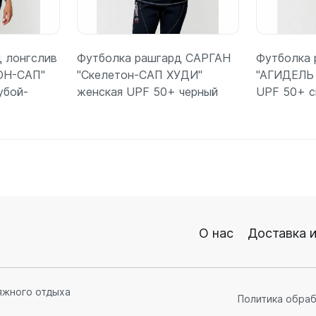
 лонгслив
Футболка рашгард САРГАН
Футболка
ОН-САП"
"Скелетон-САП ХУДИ"
"АГИДЕЛЬ
убой-
женская UPF 50+ черный
UPF 50+ с
ее
Подробнее
П
О нас
Доставка и
яжного отдыха
Политика обра