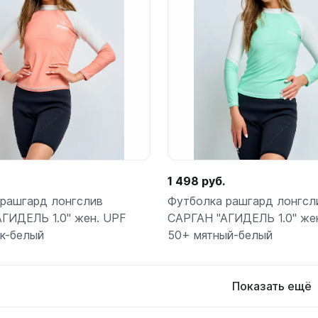
ой пяткой
Аккумуляторные
На батарейках
Подробнее
Подробнее
Налобные
иями
ом для носа
Фотоаппараты, видеок
тленными линзами
Фотоаппараты
нструменты
Шлема
з ремешков
емешком для крепления на
1 498 руб.
руку
рашгард лонгслив
Футболка рашгард лонгсл
ГИДЕЛЬ 1.0" жен. UPF
САРГАН "АГИДЕЛЬ 1.0" же
к-белый
50+ мятный-белый
Показать ещё