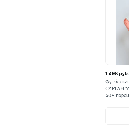
С открыт
Маски
С диоптр
С клапан
С просве
Ножи, и
Ножи бе
Ножи с р
1 498 руб.
ногу или 
Футболка 
САРГАН "А
50+ перси