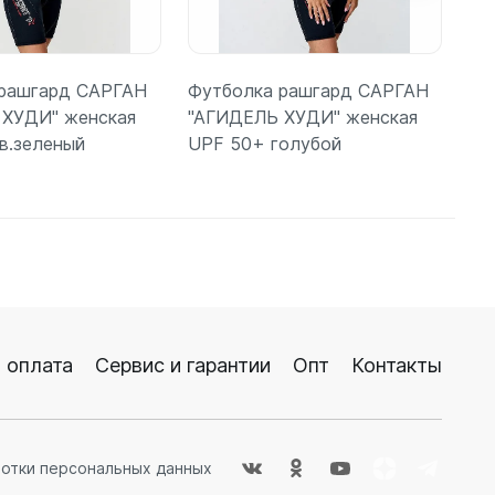
 рашгард САРГАН
Футболка рашгард САРГАН
Фу
 ХУДИ" женская
"АГИДЕЛЬ ХУДИ" женская
"А
в.зеленый
UPF 50+ голубой
UP
одробнее
Подробнее
 оплата
Сервис и гарантии
Опт
Контакты
ботки персональных данных