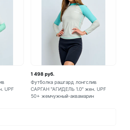
Подробнее
амеры
1 498 руб.
ив
Футболка рашгард лонгслив
н. UPF
САРГАН "АГИДЕЛЬ 1.0" жен. UPF
50+ жемчужный-аквамарин