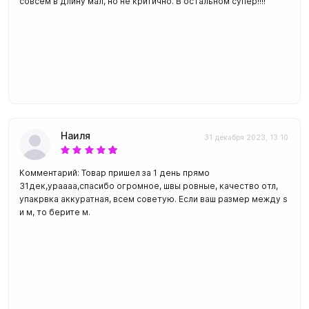
совсем в длину мал, но не критично. В остальном супер!!!!
Наиля
31 декабря 2023, 13:10
Комментарий: Товар пришел за 1 день прямо
31дек,ураааа,спасибо огромное, швы ровные, качество отл,
упакрвка аккуратная, всем советую. Если ваш размер между s
и м, то берите м.