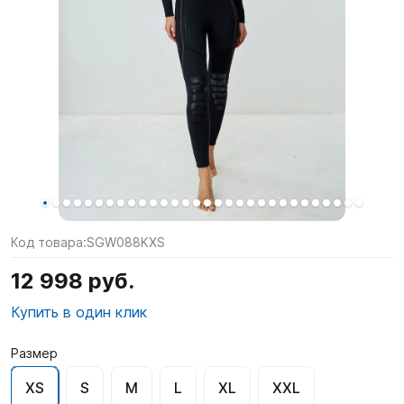
SUP-
сёрфинг
Подарочные
Карты
Бренды
Акции
Код товара:
SGW088KXS
12 998 руб.
Купить в один клик
Размер
XS
S
M
L
XL
XXL