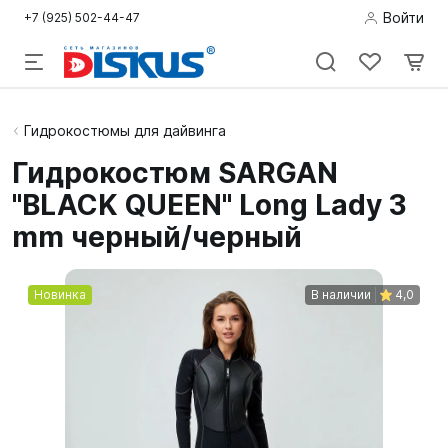
Войти
+7 (925) 502-44-47
Подводная
Гидрокостюмы для дайвинга
охота
Гидрокостюм SARGAN
"BLACK QUEEN" Long Lady 3
Дайвинг
mm черный/черный
Снорклинг /
Пляж
Новинка
В наличии
4,0
Фридайвинг
Детям
Бассейн