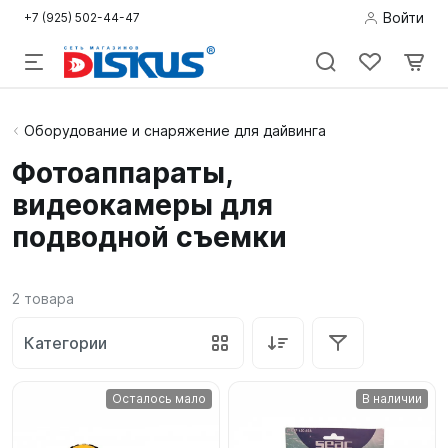
Войти
+7 (925) 502-44-47
Подводная
Оборудование и снаряжение для дайвинга
охота
Фотоаппараты,
видеокамеры для
Дайвинг
подводной съемки
Снорклинг /
Пляж
2
товара
Фридайвинг
Категории
Детям
Осталось мало
В наличии
Бассейн