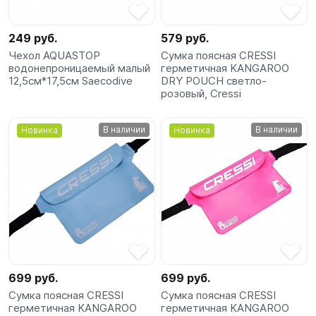
SUP-
сёрфинг
249 руб.
579 руб.
Чехол AQUASTOP
Сумка поясная CRESSI
Подарочные
водонепроницаемый малый
герметичная KANGAROO
Карты
12,5см*17,5см Saecodive
DRY POUCH светло-
розовый, Cressi
Бренды
В наличии
В наличии
Новинка
Новинка
Акции
699 руб.
699 руб.
Сумка поясная CRESSI
Сумка поясная CRESSI
герметичная KANGAROO
герметичная KANGAROO