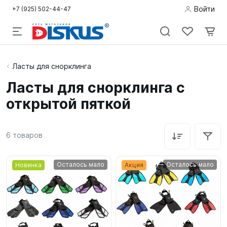
Войти
+7 (925) 502-44-47
Подводная
Ласты для снорклинга
охота
Ласты для снорклинга с
открытой пяткой
Дайвинг
Снорклинг /
6
товаров
Пляж
Фридайвинг
Осталось мало
Осталось мало
Новинка
Акция
Детям
Бассейн