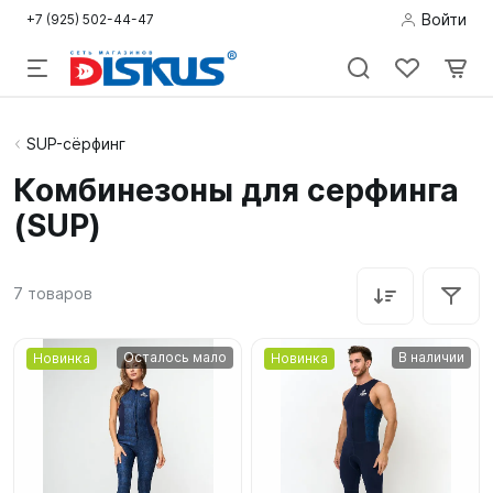
Войти
+7 (925) 502-44-47
Подводная
SUP-сёрфинг
охота
Комбинезоны для серфинга
(SUP)
Дайвинг
Снорклинг /
7
товаров
Пляж
Фридайвинг
Осталось мало
В наличии
Новинка
Новинка
Детям
Бассейн