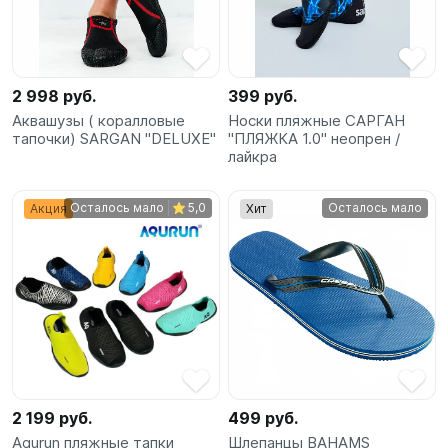
SUP-
сёрфинг
Подарочные
2 998 руб.
399 руб.
Карты
Аквашузы ( коралловые
Носки пляжные САРГАН
тапочки) SARGAN "DELUXE"
"ПЛЯЖКА 1.0" неопрен /
лайкра
Бренды
Осталось мало
5,0
Осталось мало
Акция
Хит
Акции
2 199 руб.
499 руб.
Aqurun пляжные тапки
Шлепанцы BAHAMS