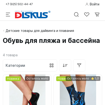
Войти
+7 (925) 502-44-47
Подводная
Детские товары для дайвинга и плавания
охота
Обувь для пляжа и бассейна
Дайвинг
4
товара
Снорклинг /
Пляж
Категории
Фридайвинг
Осталось мало
Осталось мало
5,0
Новинка
Новинка
Детям
Бассейн