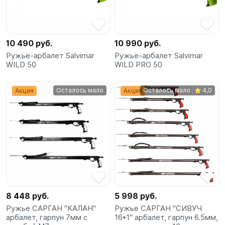
SUP-
сёрфинг
10 490 руб.
10 990 руб.
Подарочные
Ружьё-арбалет Salvimar
Ружьё-арбалет Salvimar
Карты
WILD 50
WILD PRO 50
Бренды
Осталось мало
Осталось мало
4,0
Акция
Акция
Акции
8 448 руб.
5 998 руб.
Ружье САРГАН "КАЛАН"
Ружье САРГАН "СИВУЧ
арбалет, гарпун 7мм с
16*1" арбалет, гарпун 6.5мм,