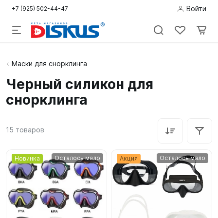
Войти
+7 (925) 502-44-47
Подводная
Маски для снорклинга
охота
Черный силикон для
снорклинга
Дайвинг
Снорклинг /
15
товаров
Пляж
Фридайвинг
Осталось мало
Осталось мало
Новинка
Акция
Детям
Бассейн