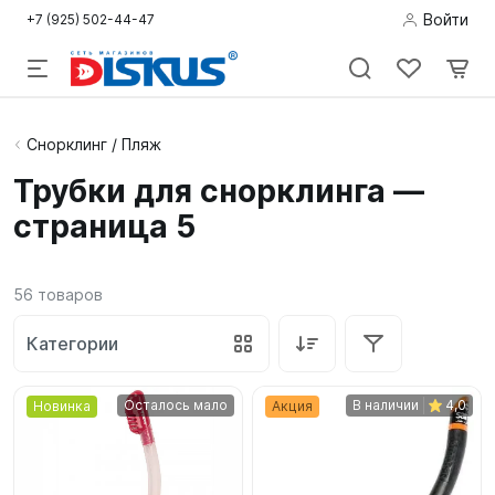
Войти
+7 (925) 502-44-47
Подводная
Снорклинг / Пляж
охота
Трубки для снорклинга —
страница 5
Дайвинг
Снорклинг /
56
товаров
Пляж
Категории
Фридайвинг
Детям
Осталось мало
В наличии
4,0
Новинка
Акция
Бассейн