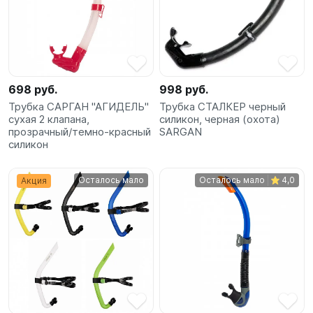
SUP-
сёрфинг
Подарочные
Карты
698 руб.
998 руб.
Трубка САРГАН "АГИДЕЛЬ"
Трубка СТАЛКЕР черный
сухая 2 клапана,
силикон, черная (охота)
Бренды
прозрачный/темно-красный
SARGAN
силикон
Акции
Осталось мало
Осталось мало
4,0
Акция