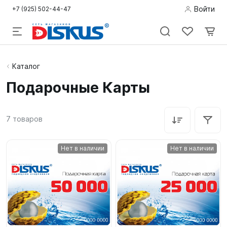
Войти
+7 (925) 502-44-47
Подводная
Каталог
охота
Подарочные Карты
Дайвинг
7
товаров
Снорклинг /
Пляж
Нет в наличии
Нет в наличии
Фридайвинг
Детям
Бассейн