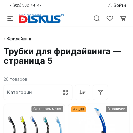
Войти
+7 (925) 502-44-47
Подводная
Фридайвинг
охота
Трубки для фридайвинга —
страница 5
Дайвинг
Снорклинг /
26
товаров
Пляж
Категории
Фридайвинг
Детям
Осталось мало
В наличии
Акция
Бассейн