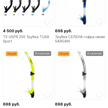
SUP-
сёрфинг
Подарочные
Карты
4 500 руб.
698 руб.
TS USPR 250 Трубка TUSA
Трубка СЕЛЕНА гофра синяя
Sport
SARGAN
Бренды
В наличии
В наличии
Акция
Акция
Акции
698 руб.
698 руб.