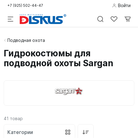
Войти
+7 (925) 502-44-47
Подводная
Подводная охота
охота
Гидрокостюмы для
подводной охоты Sargan
Дайвинг
Снорклинг /
Пляж
Фридайвинг
Детям
41
товар
Бассейн
Категории