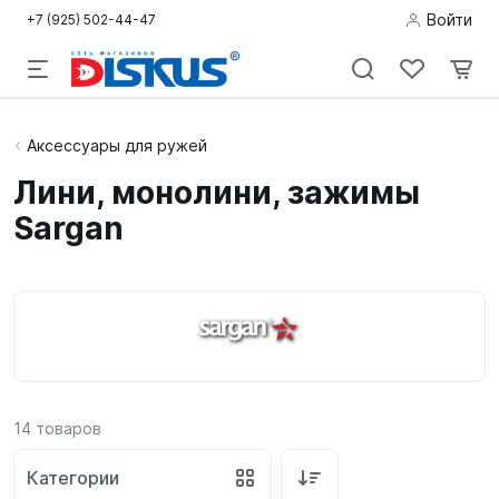
Войти
+7 (925) 502-44-47
Подводная
Аксессуары для ружей
охота
Лини, монолини, зажимы
Sargan
Дайвинг
Снорклинг /
Пляж
Фридайвинг
Детям
14
товаров
Бассейн
Категории