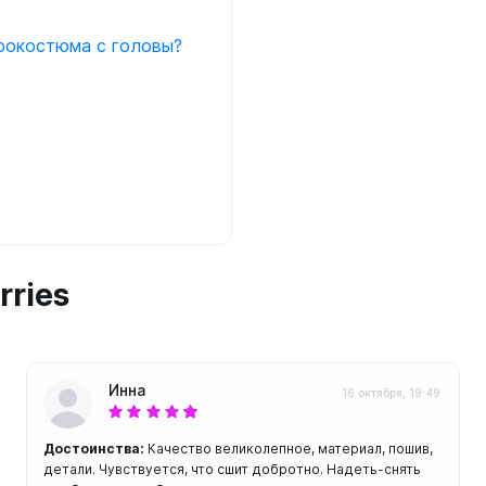
ой пяткой
Аккумуляторные
рокостюма с головы?
На батарейках
Налобные
иями
ом для носа
Фотоаппараты, видеок
тленными линзами
Фотоаппараты
нструменты
Шлема
з ремешков
емешком для крепления на
руку
rries
Инна
16 октября, 19:49
Достоинства:
Качество великолепное, материал, пошив,
детали. Чувствуется, что сшит добротно. Надеть-снять