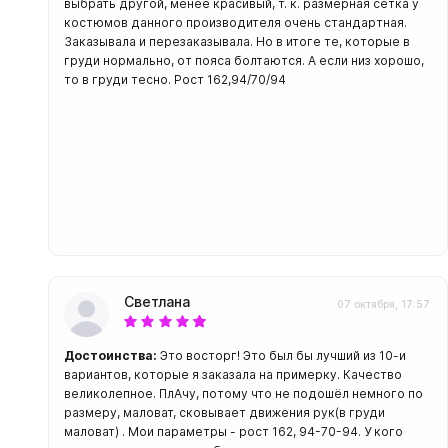
выбрать другой, менее красивый, т. к. размерная сетка у
костюмов данного производителя очень стандартная.
Заказывала и перезаказывала. Но в итоге те, которые в
груди нормально, от пояса болтаются. А если низ хорошо,
то в груди тесно. Рост 162,94/70/94
Светлана
07 октября, 17:57
Достоинства:
Это восторг! Это был бы лучший из 10-и
вариантов, которые я заказала на примерку. Качество
великолепное. ПлАчу, потому что не подошёл немного по
размеру, маловат, сковывает движения рук(в груди
маловат) . Мои параметры - рост 162, 94-70-94. У кого