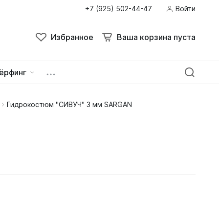
+7 (925) 502-44-47
Войти
Избранное
Ваша корзина пуста
ёрфинг
Гидрокостюм "СИВУЧ" 3 мм SARGAN
ейна
овок
зацепы