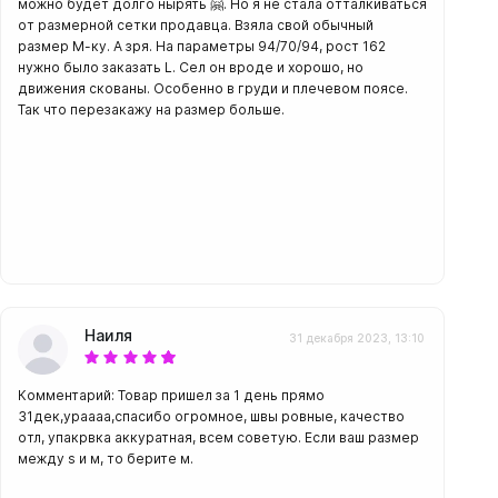
можно будет долго нырять 🤗. Но я не стала отталкиваться
от размерной сетки продавца. Взяла свой обычный
размер М-ку. А зря. На параметры 94/70/94, рост 162
нужно было заказать L. Сел он вроде и хорошо, но
движения скованы. Особенно в груди и плечевом поясе.
Так что перезакажу на размер больше.
Наиля
31 декабря 2023, 13:10
Комментарий: Товар пришел за 1 день прямо
31дек,ураааа,спасибо огромное, швы ровные, качество
отл, упакрвка аккуратная, всем советую. Если ваш размер
между s и м, то берите м.