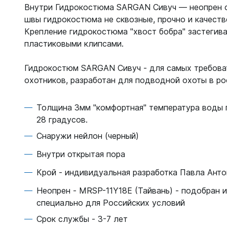
Жилеты
Внутри Гидрокостюма SARGAN Сивуч — неопрен с
Классиче
швы гидрокостюма не сквозные, прочно и качеств
Запчаст
Тип - кры
Крепление гидрокостюма "хвост бобра" застегив
Для арба
пластиковыми клипсами.
Запчаст
Для гид
Для жиле
Гидрокостюм SARGAN Сивуч - для самых требов
Для ласт
Для ласт
охотников, разработан для подводной охоты в ро
Для масо
Для масо
Для нож
Для регу
Толщина 3мм "комфортная" температура воды 
Для пнев
28 градусов.
Для труб
Для труб
Для фона
Снаружи нейлон (черный)
Компьют
Внутри открытая пора
Компьют
Крой - индивидуальная разработка Павла Анто
Ласты
Наручны
Длинные
Часы по
Неопрен - МRSP-11Y18E (Тайвань) - подобран и
Короткие
специально для Российских условий
С закрыт
Срок службы - 3-7 лет