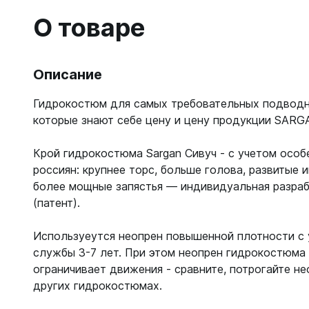
Гидрок
Матрасы
7 мм
О товаре
Лини, к
Женские
Мячи
9-11 мм
Катушки
Короткие 
Нарукавн
Женские
Лини
Моно 1-3
Насосы
Описание
Поддевк
Моно 5 м
Маски
Обувь д
Гидрокостюм для самых требовательных подводн
Мужские
Головны
Неопрено
которые знают себе цену и цену продукции SARG
Поддевк
Нижнее 
Носки пл
Груза, п
Сухие
Купальни
Крой гидрокостюма Sargan Сивуч - с учетом осо
Шлепанц
Груза
Плавки м
россиян: крупнее торс, больше голова, развитые
Груза, п
Детали д
Шорты м
более мощные запястья — индивидуальная разра
С собой
Груза по
Жилеты р
(патент).
Очки сол
Грузовые
Носки
Куканы
Грузы н
Используеутся неопрен повышенной плотности с
Носки то
Ножные г
службы 3-7 лет. При этом неопрен гидрокостюма 
Запчасти
Носки то
Пояса
ограничивает движения - сравните, потрогайте н
Составно
Носки то
Разгрузк
других гидрокостюмах.
Носки то
Жилеты