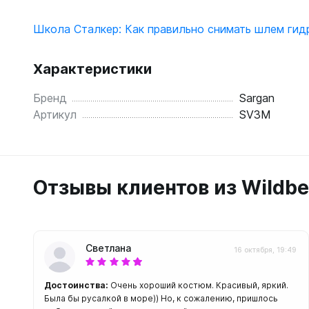
С открыт
Школа Сталкер: Как правильно снимать шлем гид
Маски
С диоптр
Характеристики
С клапан
С просве
Бренд
Sargan
Артикул
SV3M
Ножи, и
Ножи бе
Ножи с р
ногу или 
Отзывы клиентов из Wildbe
Светлана
16 октября, 19:49
Достоинства:
Очень хороший костюм. Красивый, яркий.
Была бы русалкой в море)) Но, к сожалению, пришлось