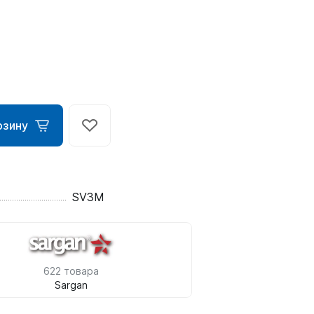
рзину
ометры)
SV3M
омпьютера
622 товара
Sargan