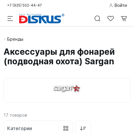
Войти
+7 (925) 502-44-47
Подводная
Бренды
охота
Аксессуары для фонарей
(подводная охота) Sargan
Дайвинг
Снорклинг /
Пляж
Фридайвинг
Детям
17
товаров
Бассейн
Категории