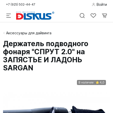
Войти
+7 (925) 502-44-47
Подводная
Аксессуары для дайвинга
охота
Держатель подводного
фонаря "СПРУТ 2.0" на
Дайвинг
ЗАПЯСТЬЕ И ЛАДОНЬ
Снорклинг /
SARGAN
Пляж
Фридайвинг
В наличии
4,0
Детям
Бассейн