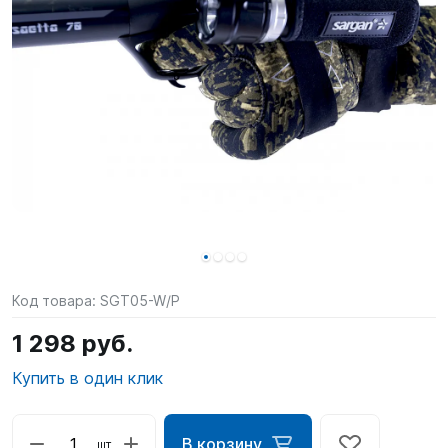
SUP-
сёрфинг
Подарочные
Карты
Бренды
Акции
Код товара:
SGT05-W/P
1 298 руб.
Купить в один клик
В корзину
шт