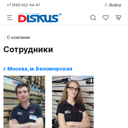
Войти
+7 (925) 502-44-47
Подводная
О компании
охота
Сотрудники
Дайвинг
г. Москва, м. Беломорская
Снорклинг /
Пляж
Фридайвинг
Детям
Бассейн