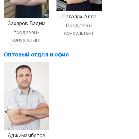
SUP-
сёрфинг
Паталах Алла
Захаров Вадим
Продавец-
Подарочные
продавец-
консультант
Карты
консультант
Бренды
Оптовый отдел и офис
Акции
Аджимамбетов