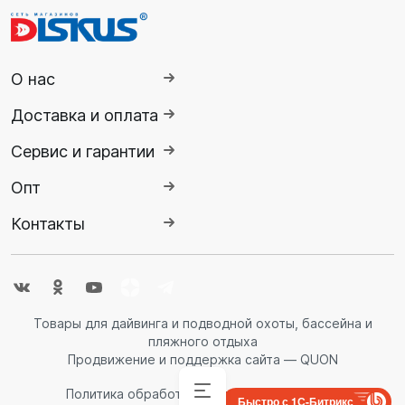
О нас
Доставка и оплата
Сервис и гарантии
Опт
Контакты
Товары для дайвинга и подводной охоты, бассейна и
пляжного отдыха
Продвижение и поддержка сайта — QUON
Политика обработки персональных данных
Быстро с 1С-Битрикс
Аксессуары
Аксессуары
Буй
Аксессуары
Гидрокостюмы
Гидрокостюмы
Гермопродукция
Ножи,
Ласты
Спасательные
Очки
Обувь
Снаряжение
Комбинезоны