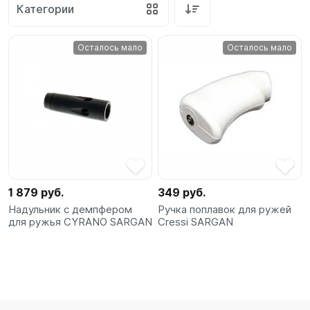
Категории
SUP-
сёрфинг
Осталось мало
Осталось мало
Подарочные
Карты
Бренды
Акции
1 879 руб.
349 руб.
Надульник с демпфером
Ручка поплавок для ружей
для ружья CYRANO SARGAN
Cressi SARGAN