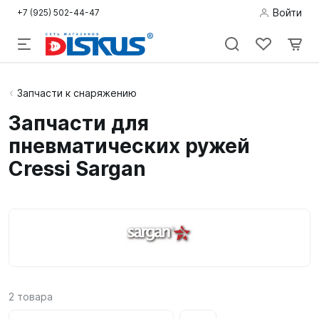
Войти
+7 (925) 502-44-47
Подводная
Запчасти к снаряжению
охота
Запчасти для
пневматических ружей
Дайвинг
Cressi Sargan
Снорклинг /
Пляж
Фридайвинг
Детям
Бассейн
2
товара