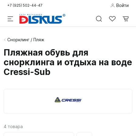
Войти
+7 (925) 502-44-47
Подводная
Снорклинг / Пляж
охота
Пляжная обувь для
снорклинга и отдыха на воде
Дайвинг
Cressi-Sub
Снорклинг /
Пляж
Фридайвинг
Детям
Бассейн
4
товара