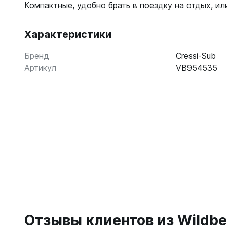
Жилеты
Компактные, удобно брать в поездку на отдых, ил
Классиче
Запчаст
Тип - кры
Характеристики
Для арба
Запчаст
Для гид
Бренд
Cressi-Sub
Для жиле
Артикул
VB954535
Для ласт
Для ласт
Для масо
Для масо
Для нож
Для регу
Для пнев
Для труб
Для труб
Для фона
Компьют
Компьют
Ласты
Наручны
Длинные
Часы по
Короткие
С закрыт
Отзывы клиентов из Wildbe