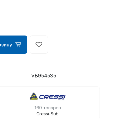
рзину
VB954535
ометры)
омпьютера
160 товаров
Cressi-Sub