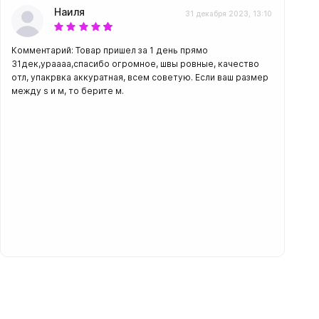
Наиля
31 декабря 2023, 13:10
Комментарий: Товар пришел за 1 день прямо
31дек,ураааа,спасибо огромное, швы ровные, качество
отл, упакрвка аккуратная, всем советую. Если ваш размер
между s и м, то берите м.