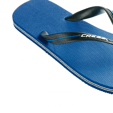
Бассейн
Купальн
С открыт
Буи спас
Моно 1-3
Полнолиц
Катушки 
Карабины,
Купальни
Мотовила
Моно 5 м
Компенса
Ретракто
SUP-сёрфинг
Маски
Плавки
Наборы 
Лини, мо
Слейты
C клапан
Гидрок
Маска + 
Подарочные Карты
Наконечн
Ласты
Маски
Короткие
Баллон
Наконечн
Полноли
Надувны
Моно
Алюмини
Очки дл
Бренды
Тяги для
Прозрачн
Игрушки 
Шорты, М
Стальны
Очки дву
С диоптр
Круги
Аксессу
Очки с д
Акции
Груза, п
С просве
Матрасы
Боты
Акумулят
Черный с
Аксессуа
Мячи
Боты 3 м
Рюкзак
Держате
Грузовые
Нарукавн
Боты 5 м
Наборы 
Грузы дл
Буи, пл
Боты 7 м
Маска + 
Ножные г
Мотовило
Маска + 
Буи
Компьют
Гидрок
Надувны
Гермоуп
3 мм
Ласты
Круги
5 мм