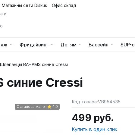
Магазины сети Diskus
Офис склад
а и
го
ляж
Фридайвинг
Детям
Бассейн
SUP-с
Шлепанцы BAHAMS синие Cressi
ары для ружей
ары для дайвинга
ары для снаряжения
остюмы
остюмы
одукция
Носки
Ласты
Спасательные жилеты
Очки солнцезащитные
Обувь для пляжа и басс
Снаряжение для тренир
Комбинезоны
торы, карабины, вертлюжки
и шлангов
ры для компьютеров
шок
Носки 1-3 мм
Неопреновые тапки
Доски для бассейна
синие Cressi
остюмы
айки
Маски
Средства по уходу
Перчатки, рукавицы
Майки шорты
 хвостовики для гарпунов
онов
ры для ласт
кзак
Носки 5 мм
Резиновые
Колобашки
Прозрачный силикон
Перчатки 1,5 мм
для арбалетов
овых ремней
ры для масок
мки
Носки 7 мм
Шлепанцы
Лопатки для плавания
 страховочные
Сумки
Обувь
С диоптриями
Перчатки 3 мм
для пневматов
тов компенсаторов
ры для трубок
 пояс
Носки 9 мм
Перчатки для плавания
Код товара:
VB954535
Аптечки
Боты
для носа, беруши
Очки, шапочки, игры
айки
С клапаном для носа
Перчатки 5 мм
Осталось мало
4,0
ки
к
Для ласт
Носки
товила, буйрепы
остюмы
Перчатки, рукавицы
Средства по уходу
Черный силикон
Рукавицы
Очки для бассейна
499 руб.
ля арбалетов
ляторов, октопусов
Дорожные без колес
удержания
ля носа
 1-3 мм
Перчатки 1,5 мм
Шапочки для бассейна
реходники, хвостовики
яжения
Футболки
Мотовила, лини, грунто
С собой в дорогу
Сумки
ой пяткой
Дорожные на колесах
Купить в один клик
альные
Перчатки 3 мм
Игры
для арбалетов
рей