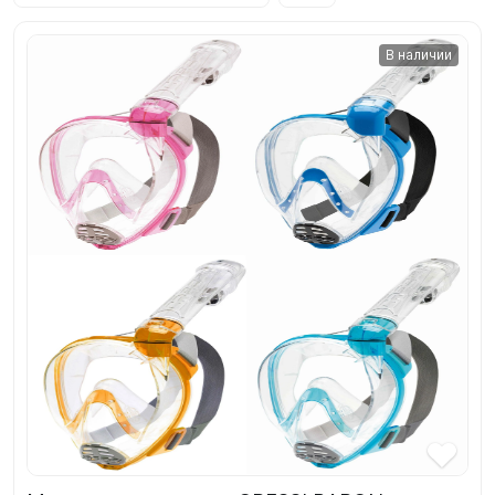
SUP-
сёрфинг
В наличии
Подарочные
Карты
Бренды
Акции