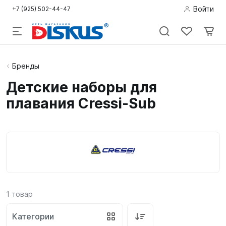
Войти
+7 (925) 502-44-47
Подводная
Бренды
охота
Детские наборы для
плавания Cressi-Sub
Дайвинг
Снорклинг /
Пляж
Фридайвинг
Детям
1
товар
Бассейн
Категории