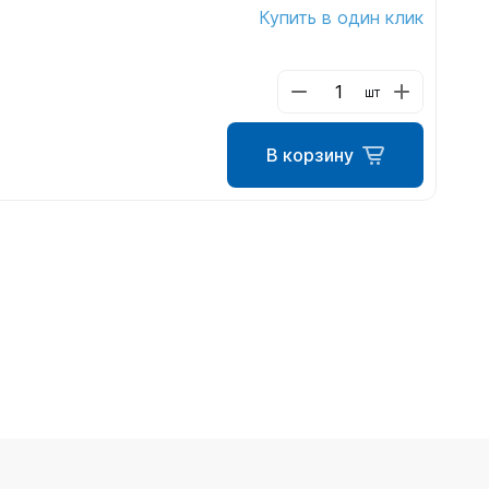
Купить в один клик
шт
В корзину
ометры)
омпьютера