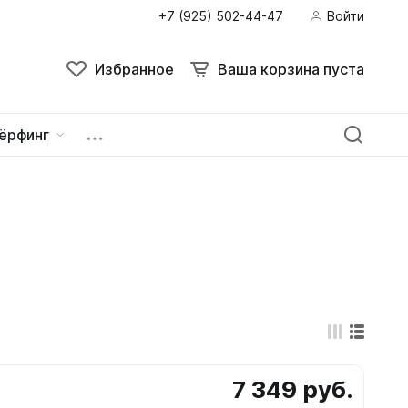
+7 (925) 502-44-47
Войти
Поиск
Избранное
Ваша корзина пуста
Избранное
Ваша корзина пуста
ёрфинг
ейна
овок
7 349 руб.
зацепы