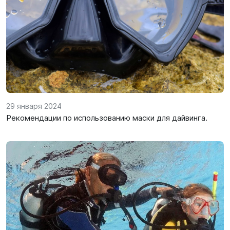
SUP-
сёрфинг
Подарочные
Карты
Бренды
29 января 2024
Акции
Рекомендации по использованию маски для дайвинга.