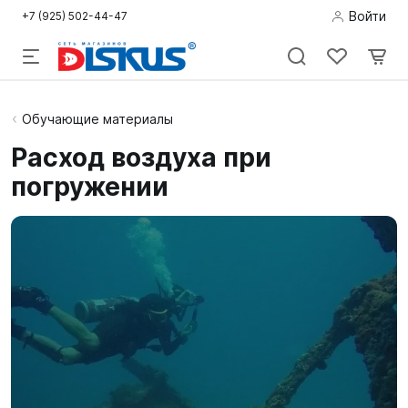
Войти
+7 (925) 502-44-47
Подводная
Обучающие материалы
охота
Расход воздуха при
погружении
Дайвинг
Снорклинг /
Пляж
Фридайвинг
Детям
Бассейн