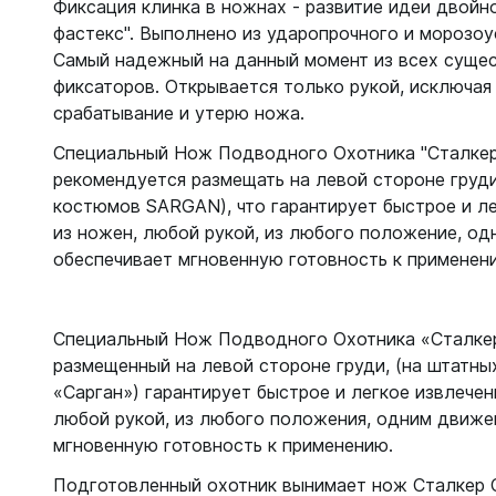
Жилеты
Фиксация клинка в ножнах - развитие идеи двойн
Классиче
фастекс". Выполнено из ударопрочного и морозоу
Запчаст
Тип - кры
Самый надежный на данный момент из всех суще
фиксаторов. Открывается только рукой, исключая
Для арба
Запчаст
срабатывание и утерю ножа.
Для гид
Для жиле
Для ласт
Специальный Нож Подводного Охотника "Сталкер
Для ласт
рекомендуется размещать на левой стороне груди
Для масо
Для масо
костюмов SARGAN), что гарантирует быстрое и л
Для нож
из ножен, любой рукой, из любого положение, о
Для регу
Для пнев
обеспечивает мгновенную готовность к применен
Для труб
Для труб
Для фона
Компьют
Специальный Нож Подводного Охотника «Сталкер
Компьют
размещенный на левой стороне груди, (на штатны
Ласты
Наручны
«Сарган») гарантирует быстрое и легкое извлечен
Длинные
Часы по
любой рукой, из любого положения, одним движе
Короткие
мгновенную готовность к применению.
С закрыт
Подготовленный охотник вынимает нож Сталкер С