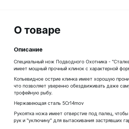
Гидрок
Матрасы
7 мм
Лини, к
Женские
Мячи
9-11 мм
Катушки
Короткие 
Нарукавн
Женские
Лини
О товаре
Моно 1-3
Насосы
Поддевк
Моно 5 м
Маски
Обувь д
Мужские
Головны
Описание
Неопрено
Поддевк
Нижнее 
Носки пл
Груза, п
Сухие
Купальни
Специальный нож Подводного Охотника - "Сталке
Шлепанц
Груза
имеет мощный прочный клинок с характерной фор
Плавки м
Груза, п
Детали д
Шорты м
С собой
Копьевидное острие клинка имеет хорошую прон
Груза по
Жилеты р
что позволяет уверенно обездвиживать даже са
Очки сол
Грузовые
Носки
Куканы
трофейную рыбу.
Грузы н
Носки то
Ножные г
Нержавеющая сталь 5Cr14mov
Запчасти
Носки то
Пояса
Рукоятка ножа имеет отверстие под палец, чтобы
Составно
Носки то
Разгрузк
рук и "уключину" для вытаскивания застрявших га
Носки то
Жилеты