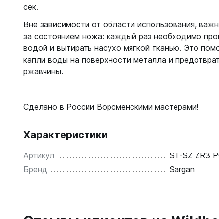
С открыт
сек.
Вне зависимости от области использования, важ
Маски
за состоянием ножа: каждый раз необходимо про
С диоптр
водой и вытирать насухо мягкой тканью. Это пом
С клапан
капли воды на поверхности металла и предотвра
С просве
ржавчины.
Ножи, и
Ножи бе
Сделано в России Ворсменскими мастерами!
Ножи с р
ногу или 
Характеристики
Артикул
ST-SZ ZR3 
Бренд
Sargan