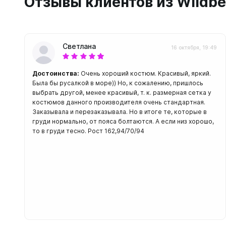
Отзывы клиентов из Wildbe
Светлана
16 октября, 19:49
Достоинства:
Очень хороший костюм. Красивый, яркий.
Была бы русалкой в море)) Но, к сожалению, пришлось
выбрать другой, менее красивый, т. к. размерная сетка у
костюмов данного производителя очень стандартная.
Заказывала и перезаказывала. Но в итоге те, которые в
груди нормально, от пояса болтаются. А если низ хорошо,
то в груди тесно. Рост 162,94/70/94