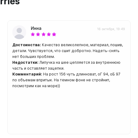
rries
Инна
16 октября, 19:49
Достоинства:
Качество великолепное, материал, пошив,
детали. Чувствуется, что сшит добротно. Надеть-снять
нет больших проблем.
Недостатки:
Липучка на шее цепляется за внутреннюю
часть и оставляет зацепки.
Комментарий:
На рост 156 чуть длинноват, оГ 94, оБ 97
по объемам впритык. На темном фоне не стройнит,
посмотрим как на море))