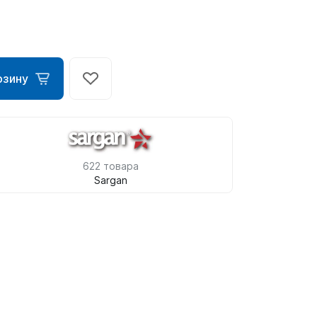
рзину
622 товара
Sargan
ометры)
омпьютера