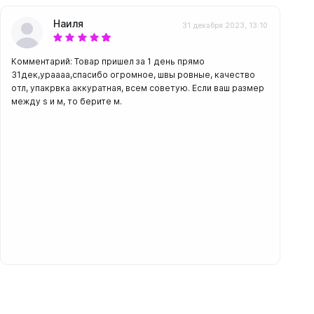
Наиля
31 декабря 2023, 13:10
Комментарий: Товар пришел за 1 день прямо
31дек,ураааа,спасибо огромное, швы ровные, качество
отл, упакрвка аккуратная, всем советую. Если ваш размер
между s и м, то берите м.