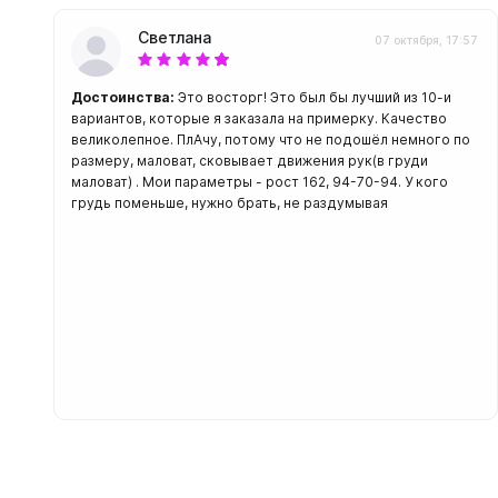
Светлана
07 октября, 17:57
Достоинства:
Это восторг! Это был бы лучший из 10-и
вариантов, которые я заказала на примерку. Качество
великолепное. ПлАчу, потому что не подошёл немного по
размеру, маловат, сковывает движения рук(в груди
маловат) . Мои параметры - рост 162, 94-70-94. У кого
грудь поменьше, нужно брать, не раздумывая