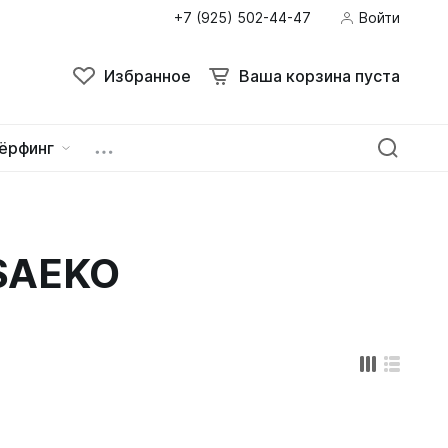
+7 (925) 502-44-47
Войти
Поиск
Избранное
Ваша корзина пуста
Избранное
Ваша корзина пуста
ёрфинг
ейна
овок
 SAEKO
зацепы