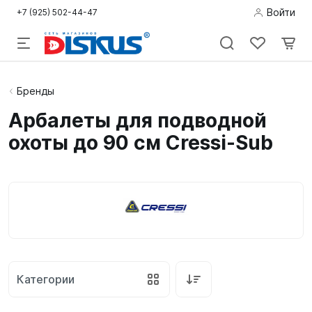
Войти
+7 (925) 502-44-47
Подводная
Бренды
охота
Арбалеты для подводной
охоты до 90 см Cressi-Sub
Дайвинг
Снорклинг /
Пляж
Фридайвинг
Детям
Категории
Бассейн