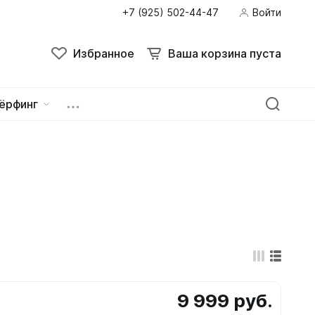
+7 (925) 502-44-47
Войти
Поиск
Избранное
Ваша корзина пуста
Избранное
Ваша корзина пуста
ёрфинг
ейна
овок
9 999 руб.
зацепы