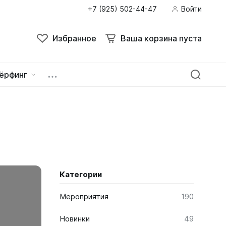
+7 (925) 502-44-47
Войти
Поиск
Избранное
Ваша корзина пуста
Избранное
Ваша корзина пуста
ёрфинг
ейна
овок
Категории
Мероприятия
190
зацепы
Новинки
49