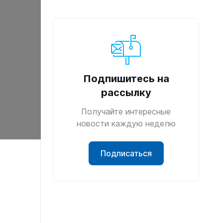
Подпишитесь на
рассылку
Получайте интересные
новости каждую неделю
ометры)
Подписаться
омпьютера