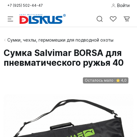
Войти
+7 (925) 502-44-47
Подводная
Сумки, чехлы, гермомешки для подводной охоты
охота
Сумка Salvimar BORSA для
пневматического ружья 40
Дайвинг
Снорклинг /
Осталось мало
4,0
Пляж
Фридайвинг
Детям
Бассейн