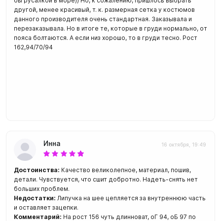
бы русалкой в море)) Но, к сожалению, пришлось выбрать
другой, менее красивый, т. к. размерная сетка у костюмов
данного производителя очень стандартная. Заказывала и
перезаказывала. Но в итоге те, которые в груди нормально, от
пояса болтаются. А если низ хорошо, то в груди тесно. Рост
162,94/70/94
Инна
16 октября, 19:49
Достоинства:
Качество великолепное, материал, пошив,
детали. Чувствуется, что сшит добротно. Надеть-снять нет
больших проблем.
Недостатки:
Липучка на шее цепляется за внутреннюю часть
и оставляет зацепки.
Комментарий:
На рост 156 чуть длинноват, оГ 94, оБ 97 по