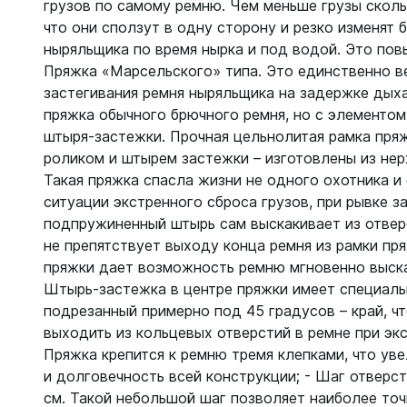
Жилеты
грузов по самому ремню. Чем меньше грузы сколь
Классиче
что они сползут в одну сторону и резко изменят 
Запчаст
Тип - кры
ныряльщика по время нырка и под водой. Это пов
Пряжка «Марсельского» типа. Это единственно в
Для арба
Запчаст
застегивания ремня ныряльщика на задержке дыха
Для гид
пряжка обычного брючного ремня, но с элементо
Для жиле
Для ласт
штыря-застежки. Прочная цельнолитая рамка пряж
Для ласт
Для масо
роликом и штырем застежки – изготовлены из не
Для масо
Для нож
Такая пряжка спасла жизни не одного охотника и
Для регу
Для пнев
ситуации экстренного сброса грузов, при рывке з
Для труб
подпружиненный штырь сам выскакивает из отвер
Для труб
Для фона
не препятствует выходу конца ремня из рамки пря
Компьют
пряжки дает возможность ремню мгновенно выскал
Компьют
Штырь-застежка в центре пряжки имеет специаль
Ласты
подрезанный примерно под 45 градусов – край, ч
Наручны
выходить из кольцевых отверстий в ремне при экс
Длинные
Часы по
Пряжка крепится к ремню тремя клепками, что ув
Короткие
и долговечность всей конструкции; - Шаг отверст
С закрыт
см. Такой небольшой шаг позволяет наиболее точ