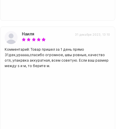
Наиля
31 декабря 2023, 13:10
Комментарий: Товар пришел за 1 день прямо
31дек,ураааа,спасибо огромное, швы ровные, качество
отл, упакрвка аккуратная, всем советую. Если ваш размер
между s и м, то берите м.