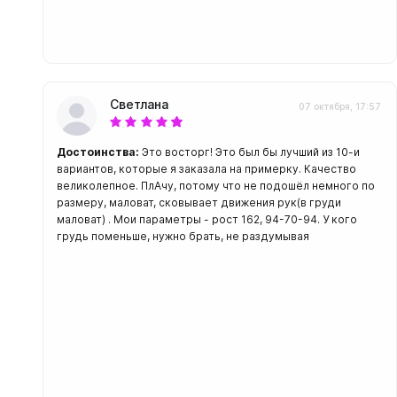
Светлана
07 октября, 17:57
Достоинства:
Это восторг! Это был бы лучший из 10-и
вариантов, которые я заказала на примерку. Качество
великолепное. ПлАчу, потому что не подошёл немного по
размеру, маловат, сковывает движения рук(в груди
маловат) . Мои параметры - рост 162, 94-70-94. У кого
грудь поменьше, нужно брать, не раздумывая