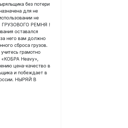
ой пяткой
ныряльщика без потери
Аккумуляторные
назначена для не
На батарейках
использовании не
Налобные
иями
 ГРУЗОВОГО РЕМНЯ !
ивания оставался
ом для носа
Фотоаппараты, видеок
за него вам должно
тленными линзами
Фотоаппараты
нного сброса грузов.
 учитесь грамотно
нструменты
Шлема
 «КОБРА Heavy»,
з ремешков
шению цена-качество в
емешком для крепления на
ьщика и побеждает в
руку
России. НЫРЯЙ В