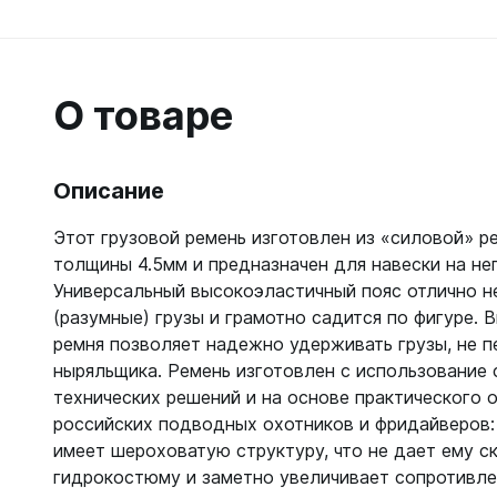
Гидрок
Матрасы
7 мм
Лини, к
Женские
Мячи
9-11 мм
Катушки
Короткие 
Нарукавн
Женские
Лини
О товаре
Моно 1-3
Насосы
Поддевк
Моно 5 м
Маски
Обувь д
Мужские
Головны
Описание
Неопрено
Поддевк
Нижнее 
Носки пл
Груза, п
Сухие
Купальни
Этот грузовой ремень изготовлен из «силовой» р
Шлепанц
Груза
толщины 4.5мм и предназначен для навески на нег
Плавки м
Груза, п
Универсальный высокоэластичный пояс отлично н
Детали д
Шорты м
С собой
Груза по
(разумные) грузы и грамотно садится по фигуре. 
Жилеты р
Очки сол
ремня позволяет надежно удерживать грузы, не 
Грузовые
Носки
Куканы
ныряльщика. Ремень изготовлен с использование
Грузы н
Носки то
Ножные г
технических решений и на основе практического 
Запчасти
Носки то
Пояса
российских подводных охотников и фридайверов:
Составно
Носки то
Разгрузк
имеет шероховатую структуру, что не дает ему с
Носки то
гидрокостюму и заметно увеличивает сопротивл
Жилеты