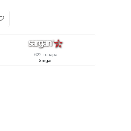
622 товара
Sargan
ометры)
омпьютера