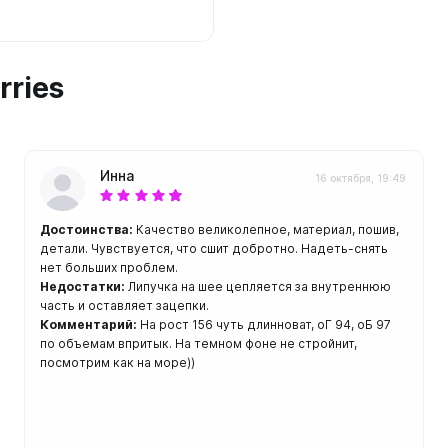
rries
Инна
16 октября, 19:49
Достоинства:
Качество великолепное, материал, пошив,
детали. Чувствуется, что сшит добротно. Надеть-снять
нет больших проблем.
Недостатки:
Липучка на шее цепляется за внутреннюю
часть и оставляет зацепки.
Комментарий:
На рост 156 чуть длинноват, оГ 94, оБ 97
по объемам впритык. На темном фоне не стройнит,
посмотрим как на море))