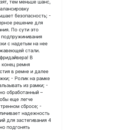
 страховочные
Сумки, чехлы, гермоме
зят, тем меньше шанс,
ские
балансировку
Аптечки
Фонари
и к снаряжению
ло
ышает безопасность; -
Водонепроницаемые боксы
Аккумуляторные
ерное решение для
летов
Гермомешки
и для дайвинга
ния. По сути это
Другие световые элементы
рокостюмов
Для ласт, грузов, питомзы
м подпружинивания
тов
На батарейках
Для масок, компьютеров
ки с надетым на нее
к
Для ружей
ржавеющей стали.
Фотоаппараты, видеок
к
ей
 фридайвера! В
Для снаряжения
Фотоаппараты
ляторов
матических ружей
а конец ремня
Поясные сумки, кошельки
ок
стия в ремне и далее
ок
Шлема
Рюкзаки
рей
жки; - Ролик на рамке
еры, часы
ьзывать из рамки; -
Трубки
еры, часы
но обработанный –
Без клапана
тобы еще легче
е компьютеры
С двумя клапанами
тренном сбросе; -
дводные
С одним клапаном
еличивает надежность
ий для застегивания 4
ой пяткой
Фонари
но подгонять