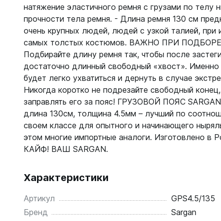
С открыт
натяжение эластичного ремня с грузами по телу 
прочности тела ремня. - Длина ремня 130 см пред
Маски
очень крупных людей, людей с узкой талией, при 
С диоптр
самых толстых костюмов. ВАЖНО ПРИ ПОДБОРЕ
Подбирайте длину ремня так, чтобы после застег
С клапан
достаточно длинный свободный «хвост». Именно 
С просве
будет легко ухватиться и дернуть в случае экстре
Никогда коротко не подрезайте свободный конец,
Ножи, и
заправлять его за пояс! ГРУЗОВОЙ ПОЯС SARGAN
Ножи бе
длина 130см, толщина 4.5мм – лучший по соотно
Ножи с р
своем классе для опытного и начинающего нырял
ногу или 
этом многие импортные аналоги. Изготовлено в 
КАЙФ! ВАШ SARGAN.
Характеристики
Артикул
GPS4.5/135
Бренд
Sargan