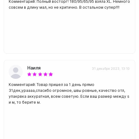
Комментарий: Полный восторг! 180/95/65/95 взяла XL. Немного
совсем в длину мал, но не критично. В остальном супер!!!!
Наиля
31 декабря 2023, 13:10
Комментарий: Товар пришел за 1 день прямо
31дек,ураааа,спасибо огромное, швы ровные, качество отл,
упакрвка аккуратная, всем советую. Если ваш размер между s
и м, то берите м.