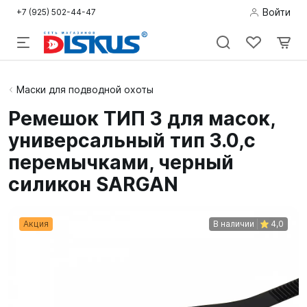
Войти
+7 (925) 502-44-47
Подводная
Маски для подводной охоты
охота
Ремешок ТИП 3 для масок,
универсальный тип 3.0,с
Дайвинг
перемычками, черный
Снорклинг /
силикон SARGAN
Пляж
Фридайвинг
Акция
В наличии
4,0
Детям
Бассейн