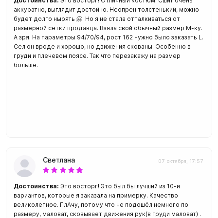
Достоинства:
Это восторг! Отличный костюм. Сшит очень
аккуратно, выглядит достойно. Неопрен толстенький, можно
будет долго нырять 🤗. Но я не стала отталкиваться от
размерной сетки продавца. Взяла свой обычный размер М-ку.
А зря. На параметры 94/70/94, рост 162 нужно было заказать L.
Сел он вроде и хорошо, но движения скованы. Особенно в
груди и плечевом поясе. Так что перезакажу на размер
больше.
Светлана
07 октября, 17:57
Достоинства:
Это восторг! Это был бы лучший из 10-и
вариантов, которые я заказала на примерку. Качество
великолепное. ПлАчу, потому что не подошёл немного по
размеру, маловат, сковывает движения рук(в груди маловат) .