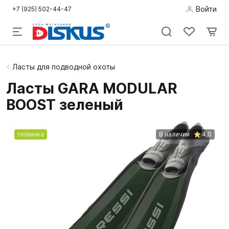
Войти
+7 (925) 502-44-47
Подводная
Ласты для подводной охоты
охота
Ласты GARA MODULAR
BOOST зеленый
Дайвинг
Снорклинг /
Новинка
В наличии
4,0
Пляж
Фридайвинг
Детям
Бассейн