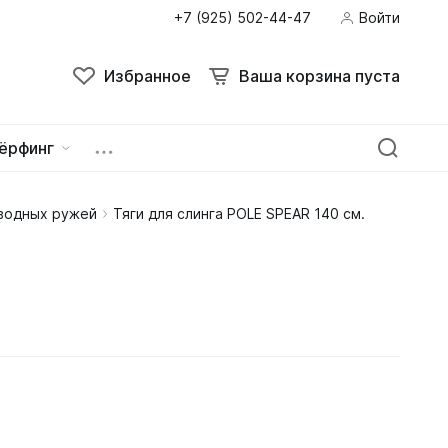
+7 (925) 502-44-47
Войти
Избранное
Ваша корзина пуста
ёрфинг
дводных ружей
Тяги для слинга POLE SPEAR 140 см.
ейна
овок
зацепы