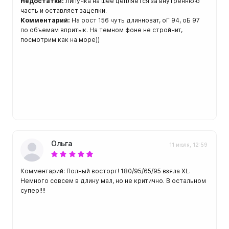
Недостатки:
Липучка на шее цепляется за внутреннюю
ой пяткой
Аккумуляторные
часть и оставляет зацепки.
Комментарий:
На рост 156 чуть длинноват, оГ 94, оБ 97
На батарейках
по объемам впритык. На темном фоне не стройнит,
Налобные
посмотрим как на море))
иями
ом для носа
Фотоаппараты, видеок
тленными линзами
Фотоаппараты
нструменты
Шлема
з ремешков
емешком для крепления на
руку
Ольга
11 июля, 12:59
Комментарий: Полный восторг! 180/95/65/95 взяла XL.
Немного совсем в длину мал, но не критично. В остальном
супер!!!!