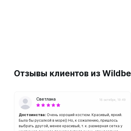
Жилеты
Классиче
Запчаст
Тип - кры
Для арба
Запчаст
Для гид
Для жиле
Для ласт
Для ласт
Для масо
Для масо
Для нож
Для регу
Для пнев
Для труб
Отзывы клиентов из Wildbe
Для труб
Для фона
Компьют
Компьют
Светлана
Ласты
Наручны
16 октября, 19:49
Длинные
Часы по
Достоинства:
Очень хороший костюм. Красивый, яркий.
Короткие
Была бы русалкой в море)) Но, к сожалению, пришлось
С закрыт
выбрать другой, менее красивый, т. к. размерная сетка у