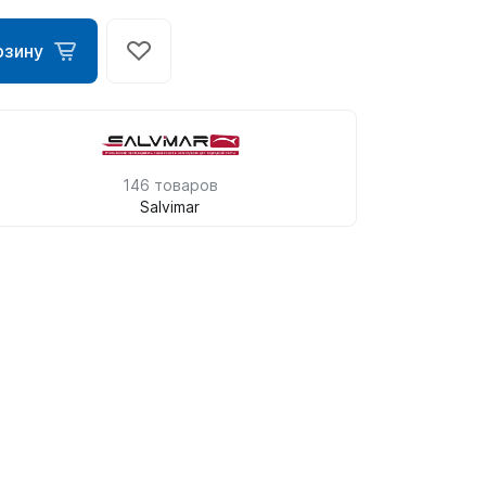
рзину
146 товаров
Salvimar
ометры)
омпьютера