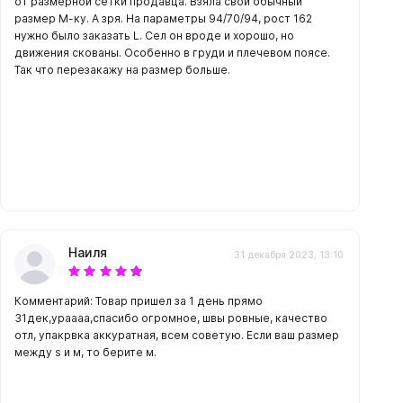
от размерной сетки продавца. Взяла свой обычный
размер М-ку. А зря. На параметры 94/70/94, рост 162
нужно было заказать L. Сел он вроде и хорошо, но
движения скованы. Особенно в груди и плечевом поясе.
Так что перезакажу на размер больше.
амеры
Наиля
31 декабря 2023, 13:10
Комментарий: Товар пришел за 1 день прямо
31дек,ураааа,спасибо огромное, швы ровные, качество
отл, упакрвка аккуратная, всем советую. Если ваш размер
между s и м, то берите м.