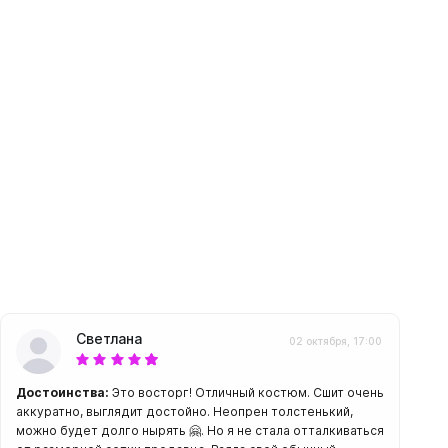
шки
амеры
Светлана
02 октября, 17:00
Достоинства:
Это восторг! Отличный костюм. Сшит очень
аккуратно, выглядит достойно. Неопрен толстенький,
можно будет долго нырять 🤗. Но я не стала отталкиваться