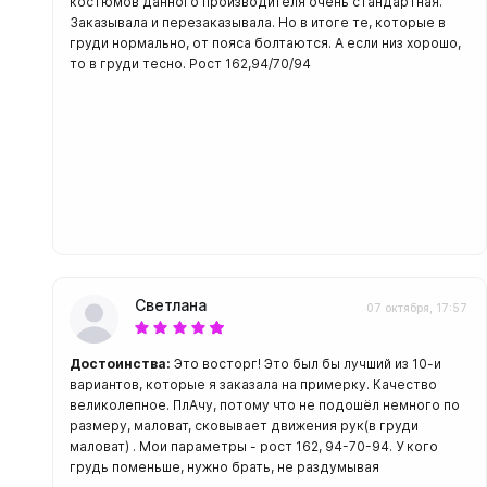
костюмов данного производителя очень стандартная.
С открыт
Заказывала и перезаказывала. Но в итоге те, которые в
груди нормально, от пояса болтаются. А если низ хорошо,
Маски
то в груди тесно. Рост 162,94/70/94
С диоптр
С клапан
С просве
Ножи, и
Ножи бе
Ножи с р
ногу или 
Светлана
07 октября, 17:57
Достоинства:
Это восторг! Это был бы лучший из 10-и
вариантов, которые я заказала на примерку. Качество
великолепное. ПлАчу, потому что не подошёл немного по
размеру, маловат, сковывает движения рук(в груди
маловат) . Мои параметры - рост 162, 94-70-94. У кого
грудь поменьше, нужно брать, не раздумывая