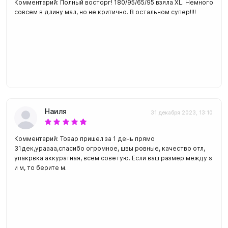
Комментарий: Полный восторг! 180/95/65/95 взяла XL. Немного
совсем в длину мал, но не критично. В остальном супер!!!!
Наиля
31 декабря 2023, 13:10
Комментарий: Товар пришел за 1 день прямо
31дек,ураааа,спасибо огромное, швы ровные, качество отл,
упакрвка аккуратная, всем советую. Если ваш размер между s
и м, то берите м.