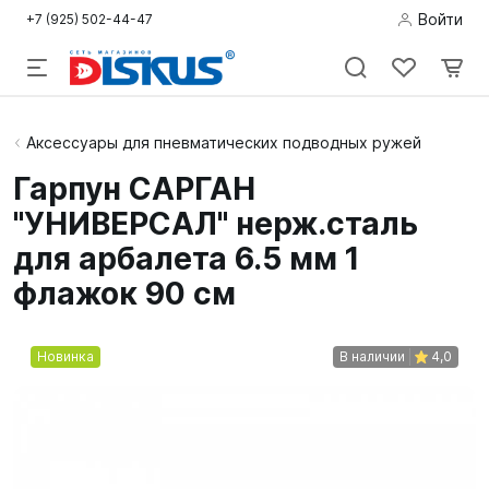
Войти
+7 (925) 502-44-47
Подводная
Аксессуары для пневматических подводных ружей
охота
Гарпун САРГАН
"УНИВЕРСАЛ" нерж.сталь
Дайвинг
для арбалета 6.5 мм 1
Снорклинг /
флажок 90 см
Пляж
Фридайвинг
Новинка
В наличии
4,0
Детям
Бассейн