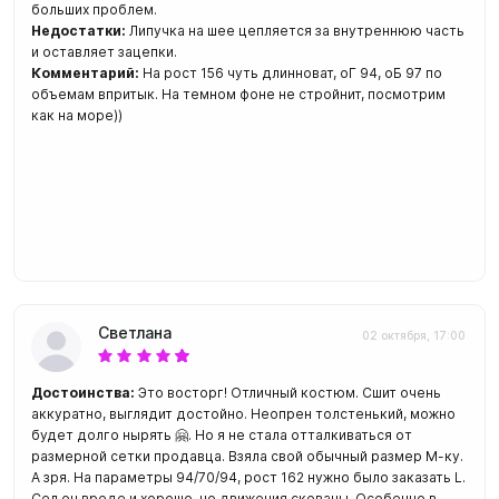
больших проблем.
Недостатки:
Липучка на шее цепляется за внутреннюю часть
и оставляет зацепки.
Комментарий:
На рост 156 чуть длинноват, оГ 94, оБ 97 по
объемам впритык. На темном фоне не стройнит, посмотрим
как на море))
Светлана
02 октября, 17:00
Достоинства:
Это восторг! Отличный костюм. Сшит очень
аккуратно, выглядит достойно. Неопрен толстенький, можно
будет долго нырять 🤗. Но я не стала отталкиваться от
размерной сетки продавца. Взяла свой обычный размер М-ку.
А зря. На параметры 94/70/94, рост 162 нужно было заказать L.
Сел он вроде и хорошо, но движения скованы. Особенно в