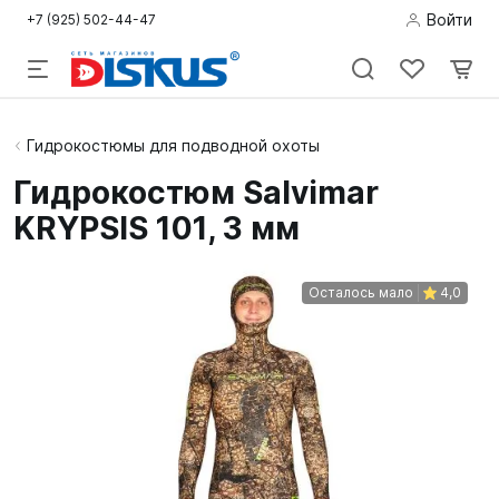
Войти
+7 (925) 502-44-47
Подводная
Гидрокостюмы для подводной охоты
охота
Гидрокостюм Salvimar
KRYPSIS 101, 3 мм
Дайвинг
Снорклинг /
Осталось мало
4,0
Пляж
Фридайвинг
Детям
Бассейн