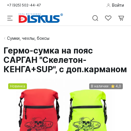
Войти
+7 (925) 502-44-47
Подводная
Сумки, чехлы, боксы
охота
Гермо-сумка на пояс
САРГАН "Скелетон-
Дайвинг
КЕНГА+SUP", с доп.карманом
Снорклинг /
Пляж
Новинка
В наличии
4,0
Фридайвинг
Детям
Бассейн