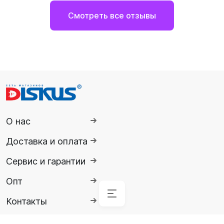
Смотреть все отзывы
О нас
Доставка и оплата
Сервис и гарантии
Опт
Контакты
Аксессуары
Аксессуары
Буй
Аксессуары
Гидрокостюмы
Гидрокостюмы
Гермопродукция
Ножи,
Ласты
Спасательные
Очки
Обувь
Снаряжение
Комбинезоны
для
для
для
инструменты
жилеты
солнцезащитные
для
для
Детские
Гермомешок