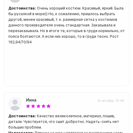
Достоинства:
Очень хороший костюм. Красивый, яркий. Была
бы русалкой в море)) Но, к сожалению, пришлось выбрать
другой, менее красивый, т. к. размерная сетка у костюмов
данного производителя очень стандартная. Заказывала и
перезаказывала. Но в итоге те, которые в груди нормально, от
пояса болтаются. А если низ хорошо, то в груди тесно. Рост
162,94/70/94
Инна
16 октября, 19:49
Достоинства:
Качество великолепное, материал, пошив,
детали. Чувствуется, что сшит добротно. Надеть-снять нет
больших проблем.
Недостатки:
Липучка на шее цепляется за внутреннюю часть