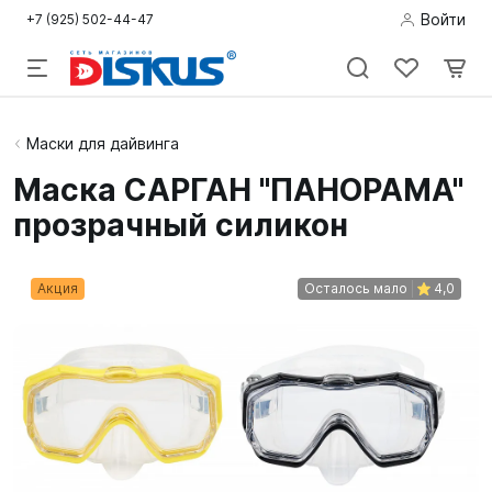
Войти
+7 (925) 502-44-47
Подводная
Маски для дайвинга
охота
Маска САРГАН "ПАНОРАМА"
прозрачный силикон
Дайвинг
Снорклинг /
Акция
Осталось мало
4,0
Пляж
Фридайвинг
Детям
Бассейн