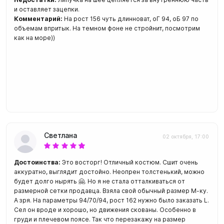
и оставляет зацепки.
Комментарий:
На рост 156 чуть длинноват, оГ 94, оБ 97 по
объемам впритык. На темном фоне не стройнит, посмотрим
как на море))
Светлана
02 октября, 17:00
Достоинства:
Это восторг! Отличный костюм. Сшит очень
аккуратно, выглядит достойно. Неопрен толстенький, можно
будет долго нырять 🤗. Но я не стала отталкиваться от
размерной сетки продавца. Взяла свой обычный размер М-ку.
А зря. На параметры 94/70/94, рост 162 нужно было заказать L.
Сел он вроде и хорошо, но движения скованы. Особенно в
груди и плечевом поясе. Так что перезакажу на размер