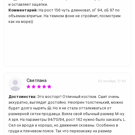
и оставляет зацепки.
Комментарий:
На рост 156 чуть длинноват, оГ 94, оБ 97 по
объемам впритык. На темном фоне не стройнит, посмотрим
как на море))
Светлана
02 октября, 17:00
Достоинства:
Это восторг! Отличный костюм. Сшит очень
аккуратно, выглядит достойно. Неопрен толстенький, можно
будет долго нырять 🤗. Но я не стала отталкиваться от
размерной сетки продавца. Взяла свой обычный размер М-ку.
А зря. На параметры 94/70/94, рост 162 нужно было заказать L.
Сел он вроде и хорошо, но движения скованы. Особенно в
груди и плечевом поясе. Так что перезакажу на размер