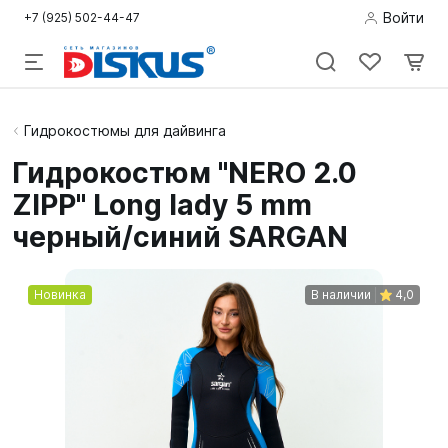
Войти
+7 (925) 502-44-47
Подводная
Гидрокостюмы для дайвинга
охота
Гидрокостюм "NERO 2.0
ZIPP" Long lady 5 mm
Дайвинг
черный/синий SARGAN
Снорклинг /
Пляж
Новинка
В наличии
4,0
Фридайвинг
Детям
Бассейн