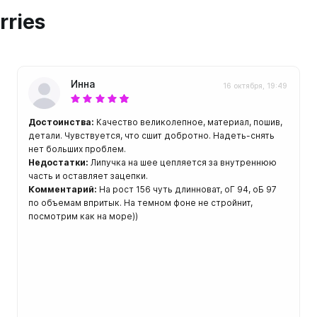
ой пяткой
Аккумуляторные
rries
На батарейках
Налобные
иями
ом для носа
Фотоаппараты, видеок
Инна
16 октября, 19:49
тленными линзами
Фотоаппараты
Достоинства:
Качество великолепное, материал, пошив,
нструменты
Шлема
детали. Чувствуется, что сшит добротно. Надеть-снять
нет больших проблем.
з ремешков
Недостатки:
Липучка на шее цепляется за внутреннюю
емешком для крепления на
часть и оставляет зацепки.
руку
Комментарий:
На рост 156 чуть длинноват, оГ 94, оБ 97
по объемам впритык. На темном фоне не стройнит,
посмотрим как на море))