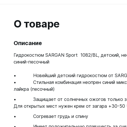
Гидрок
Матрасы
7 мм
Лини, к
Женские
Мячи
9-11 мм
Катушки
Короткие 
Нарукавн
О товаре
Женские
Лини
Моно 1-3
Насосы
Поддевк
Моно 5 м
Маски
Обувь д
Описание
Мужские
Головны
Неопрено
Поддевк
Нижнее 
Гидрокостюм SARGAN Sport 1082/BL, детский, не
Носки пл
Груза, п
Сухие
Купальни
синий-песочный
Шлепанц
Груза
Плавки м
Груза, п
Детали д
• Новейший детский гидрокостюм от SARGA
Шорты м
С собой
Груза по
• Стильная комбинация неопрен синий микс/с
Жилеты р
Очки сол
Грузовые
Носки
лайкра (песочный)
Куканы
Грузы н
Носки то
Ножные г
• Защищает от солнечных ожогов только зак
Запчасти
Носки то
Для открытых мест нужен крем от загара +30-50 U
Пояса
Составно
Носки то
Разгрузк
• Согревает грудь и спину
Носки то
Жилеты
• Имеет положительную плавучесть за счет