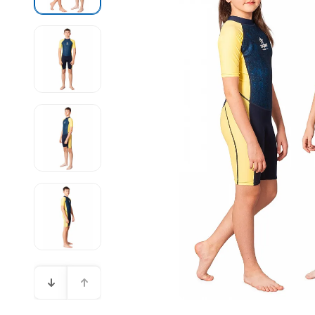
Бассейн
Купальн
С открыт
Буи спас
Моно 1-3
Полнолиц
Катушки 
Карабины,
Купальни
Мотовила
Моно 5 м
Компенса
Ретракто
SUP-сёрфинг
Маски
Плавки
Наборы 
Лини, мо
Слейты
C клапан
Гидрок
Маска + 
Подарочные Карты
Наконечн
Ласты
Маски
Короткие
Баллон
Наконечн
Полноли
Надувны
Моно
Алюмини
Очки дл
Бренды
Тяги для
Прозрачн
Игрушки 
Шорты, М
Стальны
Очки дву
С диоптр
Круги
Аксессу
Очки с д
Акции
Груза, п
С просве
Матрасы
Боты
Акумулят
Черный с
Аксессуа
Мячи
Боты 3 м
Рюкзак
Держате
Грузовые
Нарукавн
Боты 5 м
Наборы 
Грузы дл
Буи, пл
Боты 7 м
Маска + 
Ножные г
Мотовило
Маска + 
Буи
Компьют
Гидрок
Надувны
Гермоуп
3 мм
Ласты
Круги
5 мм