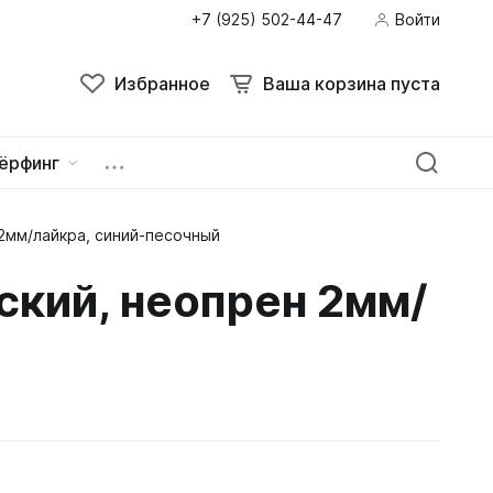
+7 (925) 502-44-47
Войти
Избранное
Ваша корзина пуста
ёрфинг
2мм/лайкра, синий-песочный
ейна
овок
ский, неопрен 2мм/
зацепы