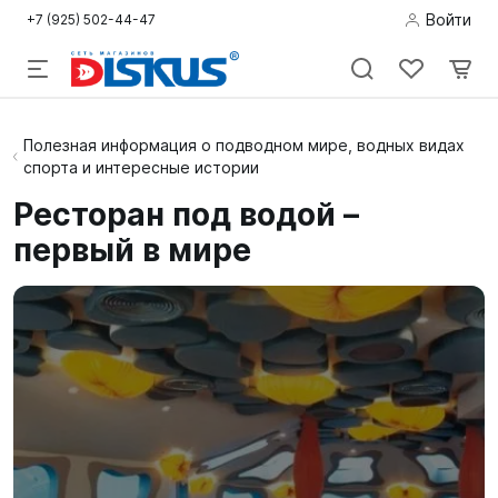
Войти
+7 (925) 502-44-47
Подводная
Полезная информация о подводном мире, водных видах
спорта и интересные истории
охота
Ресторан под водой –
Дайвинг
первый в мире
Снорклинг /
Пляж
Фридайвинг
Детям
Бассейн