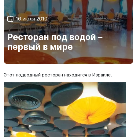
SUP-
сёрфинг
16 июля 2010
Подарочные
Карты
Ресторан под водой –
первый в мире
Бренды
Акции
Этот подводный ресторан находится в Израиле.