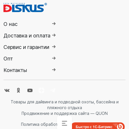
О нас
Доставка и оплата
Сервис и гарантии
Опт
Контакты
Товары для дайвинга и подводной охоты, бассейна и
пляжного отдыха
Продвижение и поддержка сайта — QUON
Политика обработки персональных данных
Быстро с 1С-Битрикс
Аксессуары
Аксессуары
Буй
Аксессуары
Гидрокостюмы
Гидрокостюмы
Гермопродукция
Ножи,
Ласты
Спасательные
Очки
Обувь
Снаряжение
Комбинезоны