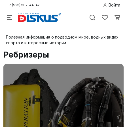
Войти
+7 (925) 502-44-47
Подводная
Полезная информация о подводном мире, водных видах
спорта и интересные истории
охота
Ребризеры
Дайвинг
Снорклинг /
Пляж
Фридайвинг
Детям
Бассейн