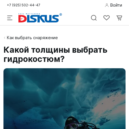
Войти
+7 (925) 502-44-47
Подводная
Как выбрать снаряжение
охота
Какой толщины выбрать
гидрокостюм?
Дайвинг
Снорклинг /
Пляж
Фридайвинг
Детям
Бассейн