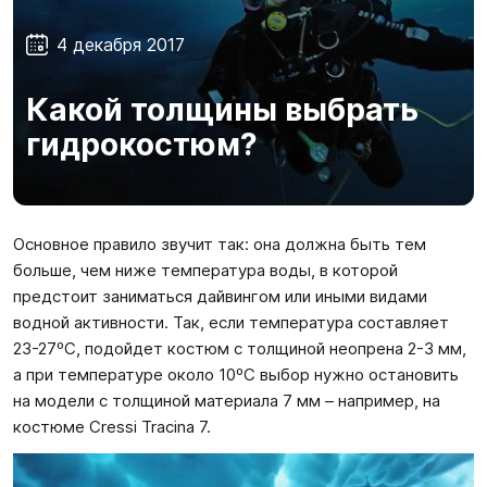
SUP-
сёрфинг
4 декабря 2017
Подарочные
Какой толщины выбрать
Карты
гидрокостюм?
Бренды
Основное правило звучит так: она должна быть тем
Акции
больше, чем ниже температура воды, в которой
предстоит заниматься дайвингом или иными видами
водной активности. Так, если температура составляет
23-27ºС, подойдет костюм с толщиной неопрена 2-3 мм,
а при температуре около 10ºС выбор нужно остановить
на модели с толщиной материала 7 мм – например, на
костюме Cressi Tracina 7.