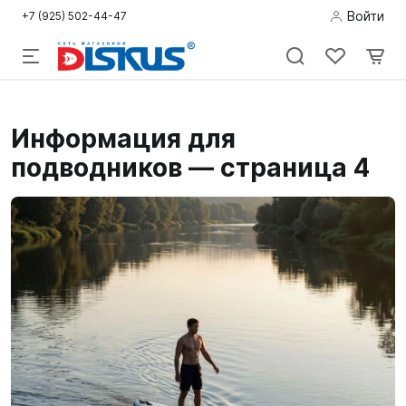
Войти
+7 (925) 502-44-47
Подводная
Информация для
охота
подводников — страница 4
Дайвинг
Снорклинг /
Пляж
Фридайвинг
Детям
Бассейн