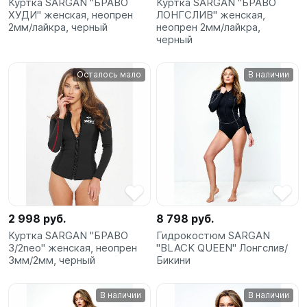
Куртка SARGAN "БРАВО
Куртка SARGAN "БРАВО
ХУДИ" женская, неопрен
ЛОНГСЛИВ" женская,
2мм/лайкра, черный
неопрен 2мм/лайкра,
черный
Осталось мало
В наличии
2 998 руб.
8 798 руб.
Куртка SARGAN "БРАВО
Гидрокостюм SARGAN
3/2neo" женская, неопрен
"BLACK QUEEN" Лонгслив/
3мм/2мм, черный
Бикини
В наличии
В наличии