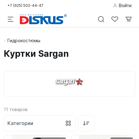
Войти
+7 (925) 502-44-47
Подводная
Гидрокостюмы
охота
Куртки Sargan
Дайвинг
Снорклинг /
Пляж
Фридайвинг
11
товаров
Детям
Категории
Бассейн