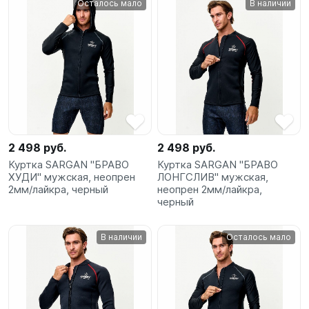
Осталось мало
В наличии
SUP-
сёрфинг
Подарочные
Карты
Бренды
2 498 руб.
2 498 руб.
Акции
Куртка SARGAN "БРАВО
Куртка SARGAN "БРАВО
ХУДИ" мужская, неопрен
ЛОНГСЛИВ" мужская,
2мм/лайкра, черный
неопрен 2мм/лайкра,
черный
В наличии
Осталось мало